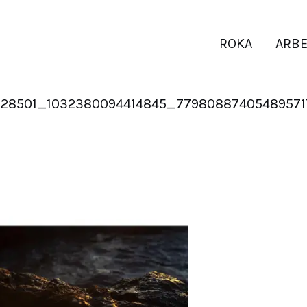
ROKA
ARBE
28501_1032380094414845_7798088740548957