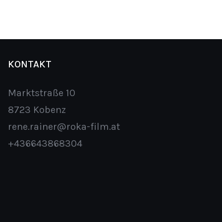
KONTAKT
Marktstraße 10
8723 Kobenz
rene.rainer@roka-film.at
+436643868304