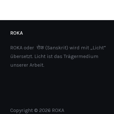
ROKA
ROKA oder रोक (Sanskrit) wird mit „Licht“
übersetzt. Licht ist das Trägermedium
unserer Arbeit.
Copyright © 2026 ROKA