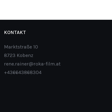
KONTAKT
Marktstraße 10
8723 Kobenz
rene.rainer@roka-film.at
+436643868304