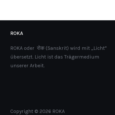
ROKA
ROKA oder रोक (Sanskrit) wird mit „Licht“
übersetzt. Licht ist das Trägermedium
unserer Arbeit.
Copyright © 2026 ROKA